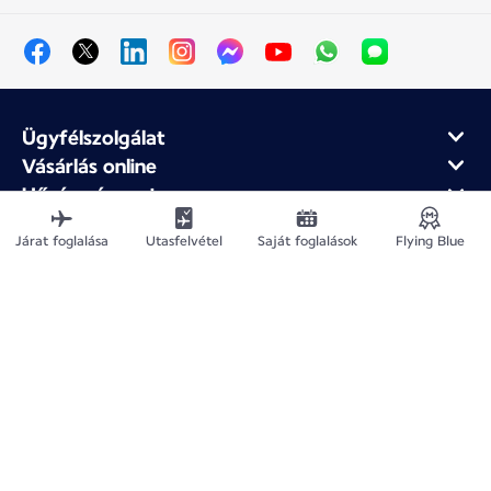
Ügyfélszolgálat
Vásárlás online
Hűség- és partnerprogram
Az Air France-ról
Járat foglalása
Utasfelvétel
Saját foglalások
Flying Blue
Air France mobilalkalmazás
Webhelytérkép
Jogi közlemények
Adatvédelmi irányelv
Akadálymentesítési nyilatkozat
Cookie-beállítások