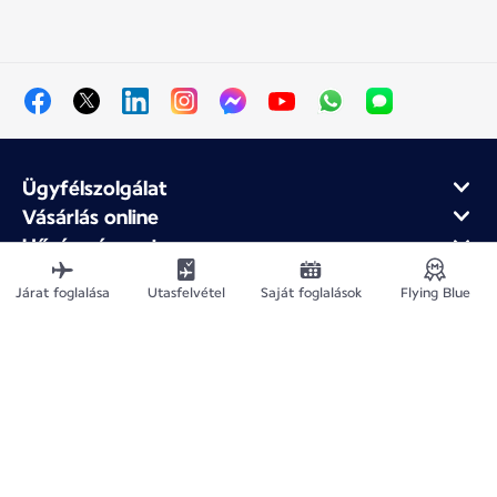
Ügyfélszolgálat
Vásárlás online
Hűség- és partnerprogram
Az Air France-ról
Járat foglalása
Utasfelvétel
Saját foglalások
Flying Blue
Air France mobilalkalmazás
Webhelytérkép
Jogi közlemények
Adatvédelmi irányelv
Akadálymentesítési nyilatkozat
Cookie-beállítások