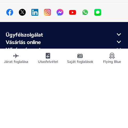
Ügyfélszolgálat
Vásárlás online
Hűség- és partnerprogram
Az Air France-ról
Járat foglalása
Utasfelvétel
Saját foglalások
Flying Blue
Air France mobilalkalmazás
Webhelytérkép
Jogi közlemények
Adatvédelmi irányelv
Akadálymentesítési nyilatkozat
Cookie-beállítások